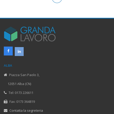
ALBA
Piazza San Paolo 3,
12051 Alba (CN)
Tel: 0173 226611
Fax: 0173 364819
Contatta la segreteria